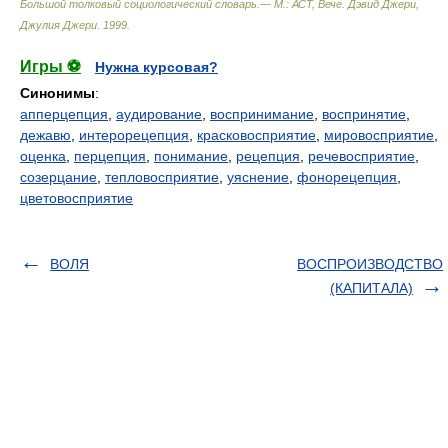
Большой толковый социологический словарь.— М.: АСТ, Вече
.
Дэвид Джери,
Джулия Джери
.
1999
.
Игры ⚽
Нужна курсовая?
Синонимы
:
апперцепция
,
аудирование
,
воспринимание
,
воспринятие
,
дежавю
,
интерорецепция
,
красковосприятие
,
мировосприятие
,
оценка
,
перцепция
,
понимание
,
рецепция
,
речевосприятие
,
созерцание
,
тепловосприятие
,
уяснение
,
фонорецепция
,
цветовосприятие
ВОЛЯ
ВОСПРОИЗВОДСТВО
(КАПИТАЛА)